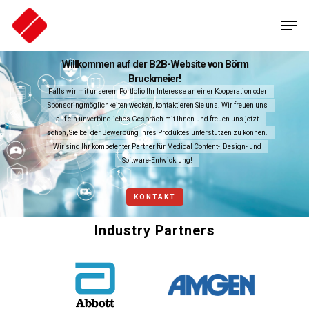
Skip
Men
to
main
content
Willkommen auf der B2B-Website von Börm
Bruckmeier!
Falls wir mit unserem Portfolio Ihr Interesse an einer Kooperation oder
Sponsoringmöglichkeiten wecken, kontaktieren Sie uns. Wir freuen uns
auf ein unverbindliches Gespräch mit Ihnen und freuen uns jetzt
schon, Sie bei der Bewerbung Ihres Produktes unterstützen zu können.
Wir sind Ihr kompetenter Partner für Medical Content-, Design- und
Software-Entwicklung!
KONTAKT
Industry
Partners